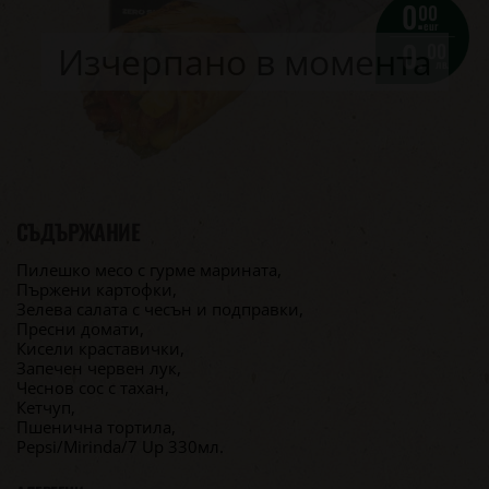
0.
00
eur
0.
00
Изчерпано в момента
лв.
СЪДЪРЖАНИЕ
Пилешко месо с гурме марината,
Пържени картофки,
Зелева салата с чесън и подправки,
Пресни домати,
Кисели краставички,
Запечен червен лук,
Чеснов сос с тахан,
Кетчуп,
Пшенична тортила,
Pepsi/Mirinda/7 Up 330мл.