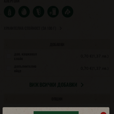
АЛЕРГЕНИ
ХРАНИТЕЛНА СТОЙНОСТ (ЗА 100 Г)
ДОБАВКИ
доп. кашкавал
0,70 €
(1,37 лв.)
слайс
допълнително
0,70 €
(1,37 лв.)
яйце
ВИЖ ВСИЧКИ ДОБАВКИ
ОПЦИИ
без кисели
краставици