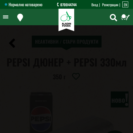
Нормално натоварено
070044744
Вход
Регистрация
EN
НЕАКТИВНИ / СТАРИ ПРОДУКТИ
PEPSI ДЮНЕР + PEPSI 330мл
350 г
!
ново