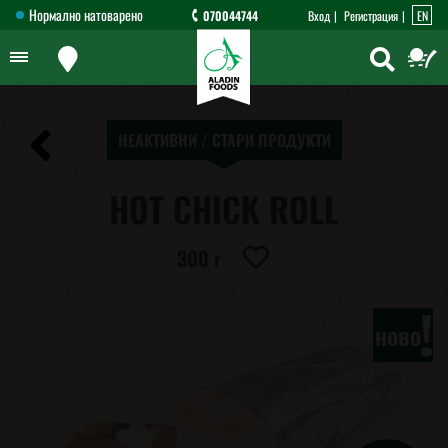
Нормално натоварено
070044744
Вход
Регистрация
EN
НЕАКТИВНИ / СТАРИ ПРОДУКТИ
HOT CHICK ROLL
300 г
!
ново