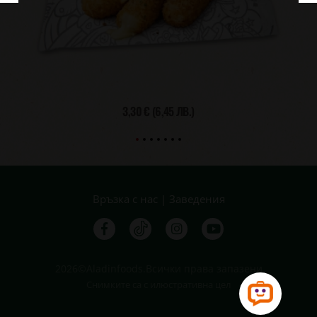
3,30 €
(6,45 ЛВ.)
Връзка с нас
|
Заведения
2026©Aladinfoods.Всички права запазени
Снимките са с илюстративна цел