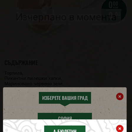
0.
00
eur
0.
00
Изчерпано в момента
лв.
СЪДЪРЖАНИЕ
Тортила,
Пикантни пилешки хапки,
Мариновано чeрвено зеле,
Лук,
Бургер сос,
×
ИЗБЕРЕТЕ ВАШИЯ ГРАД
сос Ориент,
Кисели краставички
АЛЕРГЕНИ
СОФИЯ
×
А-БЮЛЕТИН