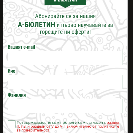
ПЛОВДИВ
Абонирайте се за нашия
ХРАНИТЕЛНА СТОЙНОСТ (ЗА 100 Г)
ВАРНА
А-БЮЛЕТИН
и първо научавайте за
горещите ни оферти!
ДОБАВКИ
БУРГАС
Вашият e-mail
доп. кашкавал
0,70 €
(1,37 лв.)
слайс
РУСЕ
доп. зеле за дюнер
0,35 €
(0,68 лв.)
30г
Име
ВЕЛИКО ТЪРНОВО
доп. пресни
0,35 €
(0,68 лв.)
краставици 30г
допълнително
СТАРА ЗАГОРА
0,70 €
(1,37 лв.)
Фамилия
яйце
ВИЖ ВСИЧКИ ДОБАВКИ
ПЕРНИК
ОПЦИИ
Потвърждавам, че съм прочел и съм съгласен с
раздел
БЛАГОЕВГРАД
без кисели
II, т.3, и раздели от V до VII, включително от политиките
краставици
за поверителност.