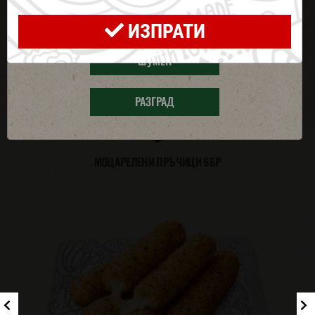
без червено зеле и
ХАСКОВО
червен лук
ИЗПРАТИ
ШУМЕН
ВИЖ ВСИЧКИ ОПЦИИ
РАЗГРАД
ВЗЕМИ ОЩЕ
МОЦАРЕЛЕНИ ПРЪЧИЦИ 6БР