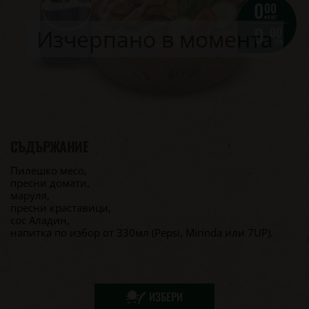
0.
00
eur
0.
00
Изчерпано в момента
лв.
СЪДЪРЖАНИЕ
Пилешко месо,
пресни домати,
маруля,
пресни краставици,
сос Аладин,
напитка по избор от 330мл (Pepsi, Mirinda или 7UP).
ИЗБЕРИ