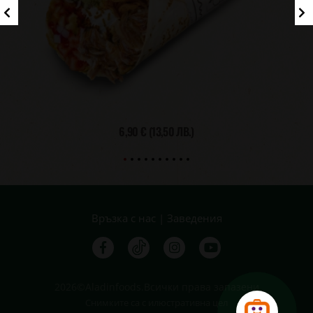
6,90 €
(13,50 ЛВ.)
Връзка с нас
|
Заведения
2026©Aladinfoods.Всички права запазени
Снимките са с илюстративна цел