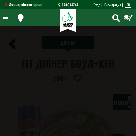
Извън работно време
070044744
Вход
Регистрация
EN
ДЮНЕР
FIT ДЮНЕР БОУЛ+КЕН
300 г
!
ново