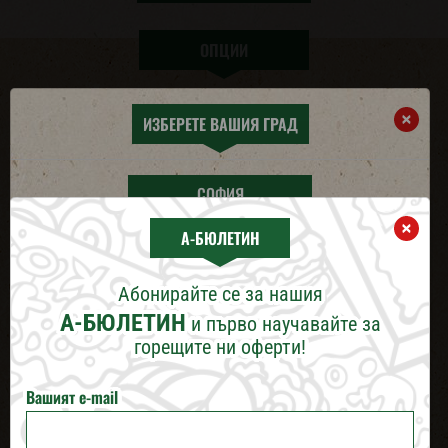
ОПЦИИ
Избери от опциите и направи своето комбо по
×
ИЗБЕРЕТЕ ВАШИЯ ГРАД
твой вкус
СОФИЯ
FIT ДЮНЕР БОУЛ+КЕН
×
А-БЮЛЕТИН
ПЛОВДИВ
Абонирайте се за нашия
ВАРНА
А-БЮЛЕТИН
и първо научавайте за
горещите ни оферти!
БУРГАС
Вашият e-mail
РУСЕ