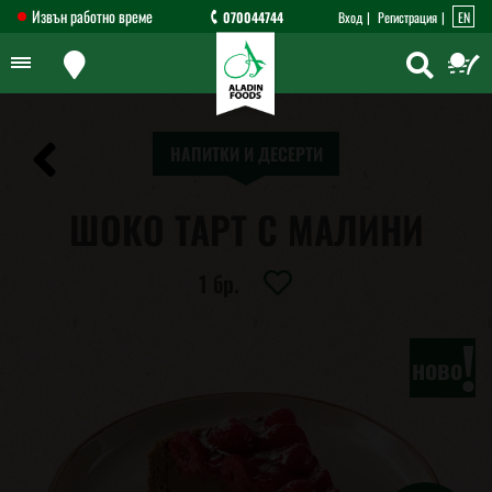
Извън работно време
070044744
Вход
Регистрация
EN
НАПИТКИ И ДЕСЕРТИ
ШОКО ТАРТ С МАЛИНИ
1 бр.
!
ново