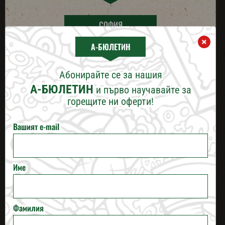
СОФИЯ
×
А-БЮЛЕТИН
ПЛОВДИВ
Абонирайте се за нашия
СОС "АЛАДИН"
ВАРНА
А-БЮЛЕТИН
и първо научавайте за
горещите ни оферти!
БУРГАС
Вашият e-mail
РУСЕ
Име
ВЕЛИКО ТЪРНОВО
СТАРА ЗАГОРА
Фамилия