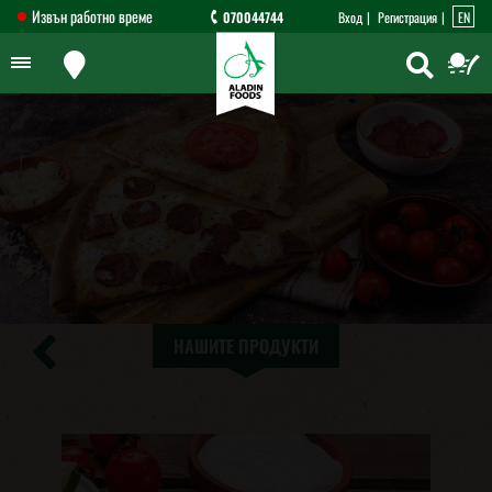
Извън работно време
070044744
Вход
Регистрация
EN
НАШИТЕ ПРОДУКТИ