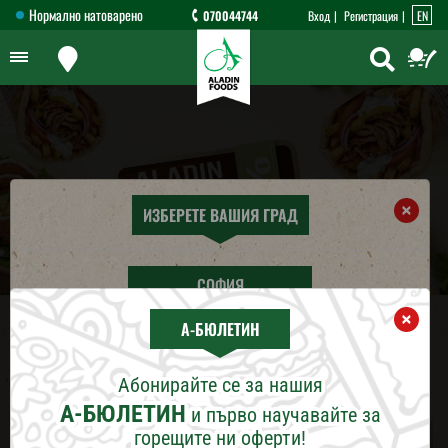
Нормално натоварено
070044744
Вход
Регистрация
EN
×
ИЗБЕРЕТЕ ВАШИЯ ГРАД
СОФИЯ
ПРОМОЦИИ
×
А-БЮЛЕТИН
ПЛОВДИВ
МЕСЕЧНИ ПРОМОЦИИ
Абонирайте се за нашия
04-06-2026
ВАРНА
А-БЮЛЕТИН
и първо научавайте за
горещите ни оферти!