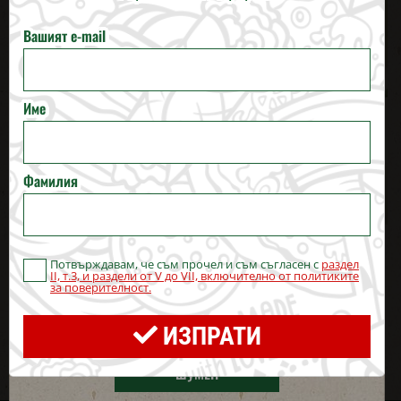
БУРГАС
Вашият e-mail
РУСЕ
Име
ВЕЛИКО ТЪРНОВО
СТАРА ЗАГОРА
Фамилия
ПЕРНИК
Наслади се на любими продукти в любими
Потвърждавам, че съм прочел и съм съгласен с
раздел
БЛАГОЕВГРАД
комбинации на любими цени!
II, т.3, и раздели от V до VII, включително от политиките
за поверителност.
ХАСКОВО
ПОРЪЧАЙ
ИЗПРАТИ
ШУМЕН