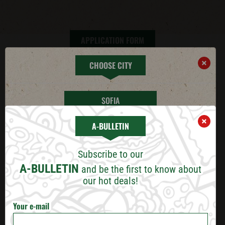
APPLICATION FORM
×
CHOOSE CITY
City
SOFIA
Name
*
×
A-BULLETIN
PLOVDIV
Subscribe to our
Last name
*
VARNA
A-BULLETIN
and be the first to know about
our hot deals!
BURGAS
Date of birth
*
Your e-mail
RUSE