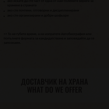
ако искате да сте част от една от най-големите вериги за
хранене в страната
aко сте почтени, отговорни и дисциплинирани
aко сте организирани и добри шофьори
=> То не губете време, а ни изпратете Автобиография или
попълнете формата за кандидатстване и заповядайте да се
запознаем.
ДОСТАВЧИК НА ХРАНА
WHAT DO WE OFFER