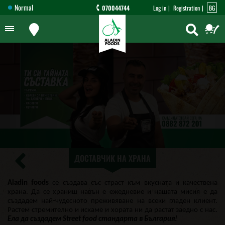
Normal
070044744
Log in
Registration
BG
ДОСТАВЧИК НА ХРАНА
Aladin foods
се създава със страст към вкусната и качествена
храна. Да се храниш навън е ежедневие и нашата мисия е да
създадем най-чудесното преживяване на всеки гладен клиент.
Растем стремително и искаме и хората ни да растат заедно с нас.
Ела да създадем
Street food
стандарта в България!