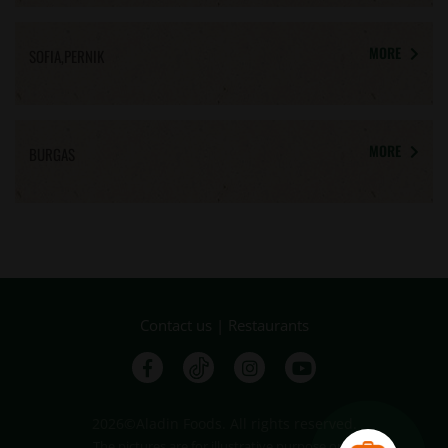
MORE
SOFIA,PERNIK
MORE
BURGAS
Contact us
|
Restaurants
2026©Aladin Foods. All rights reserved.
The pictures are for illustrative purpose only